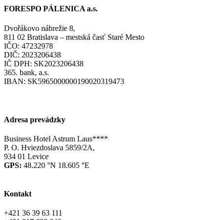
FORESPO PÁLENICA a.s.
Dvořákovo nábrežie 8,
811 02 Bratislava – mestská časť Staré Mesto
IČO: 47232978
DIČ: 2023206438
IČ DPH: SK2023206438
365. bank, a.s.
IBAN: SK5965000000190020319473
Adresa prevádzky
Business Hotel Astrum Laus****
P. O. Hviezdoslava 5859/2A,
934 01 Levice
GPS:
48.220 °N 18.605 °E
Kontakt
+421 36 39 63 111