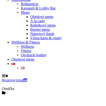
Reštaurácia
Kaviareň & Lobby Bar
Menu
Obedové menu
À la carte
Raňajkové menu
Burger menu
Nápojový lístok
Vínna karta & cigary
Wellness & Fitness
Wellness
Fitness
Otváracie hodiny
Obedové menu
Rezervuj teraz
Omáčky