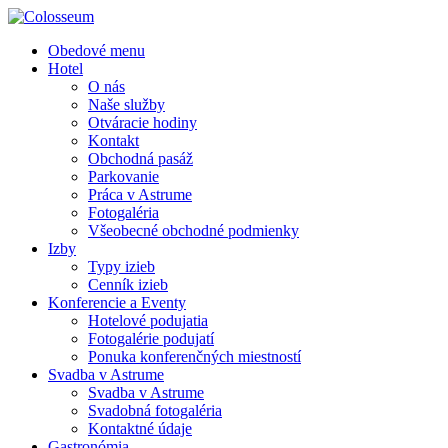
Obedové menu
Hotel
O nás
Naše služby
Otváracie hodiny
Kontakt
Obchodná pasáž
Parkovanie
Práca v Astrume
Fotogaléria
Všeobecné obchodné podmienky
Izby
Typy izieb
Cenník izieb
Konferencie a Eventy
Hotelové podujatia
Fotogalérie podujatí
Ponuka konferenčných miestností
Svadba v Astrume
Svadba v Astrume
Svadobná fotogaléria
Kontaktné údaje
Gastronómia