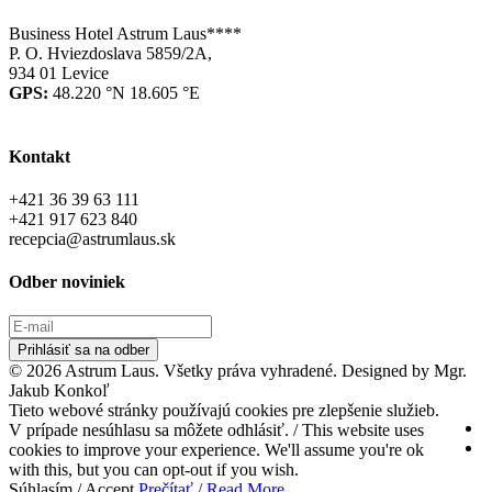
Business Hotel Astrum Laus****
P. O. Hviezdoslava 5859/2A,
934 01 Levice
GPS:
48.220 °N 18.605 °E
Kontakt
+421 36 39 63 111
+421 917 623 840
recepcia@astrumlaus.sk
Odber noviniek
Prihlásiť sa na odber
© 2026 Astrum Laus. Všetky práva vyhradené. Designed by Mgr.
Jakub Konkoľ
Tieto webové stránky používajú cookies pre zlepšenie služieb.
V prípade nesúhlasu sa môžete odhlásiť. / This website uses
cookies to improve your experience. We'll assume you're ok
with this, but you can opt-out if you wish.
Súhlasím / Accept
Prečítať / Read More