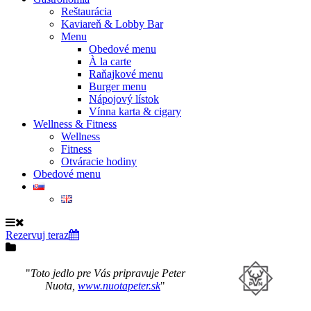
Reštaurácia
Kaviareň & Lobby Bar
Menu
Obedové menu
À la carte
Raňajkové menu
Burger menu
Nápojový lístok
Vínna karta & cigary
Wellness & Fitness
Wellness
Fitness
Otváracie hodiny
Obedové menu
Rezervuj teraz
Toto jedlo pre Vás pripravuje Peter
Nuota,
www.nuotapeter.sk