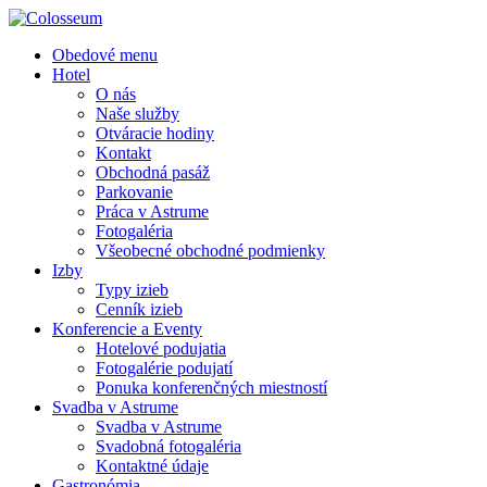
Obedové menu
Hotel
O nás
Naše služby
Otváracie hodiny
Kontakt
Obchodná pasáž
Parkovanie
Práca v Astrume
Fotogaléria
Všeobecné obchodné podmienky
Izby
Typy izieb
Cenník izieb
Konferencie a Eventy
Hotelové podujatia
Fotogalérie podujatí
Ponuka konferenčných miestností
Svadba v Astrume
Svadba v Astrume
Svadobná fotogaléria
Kontaktné údaje
Gastronómia