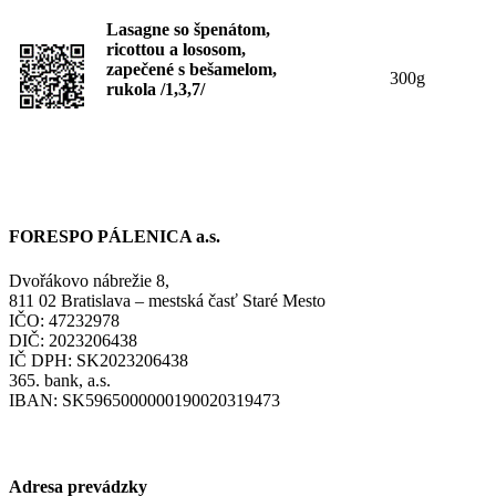
Lasagne so špenátom,
ricottou a lososom,
zapečené s bešamelom,
300g
rukola /1,3,7/
FORESPO PÁLENICA a.s.
Dvořákovo nábrežie 8,
811 02 Bratislava – mestská časť Staré Mesto
IČO: 47232978
DIČ: 2023206438
IČ DPH: SK2023206438
365. bank, a.s.
IBAN: SK5965000000190020319473
Adresa prevádzky