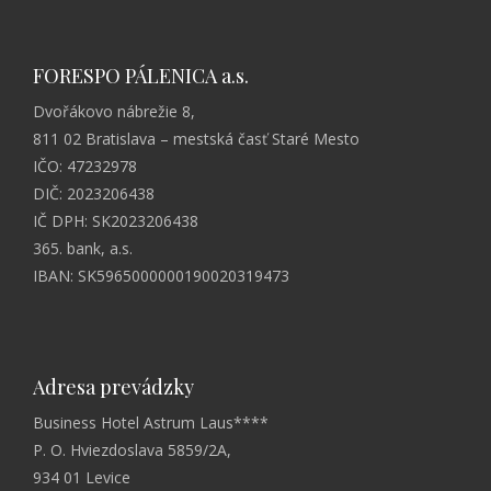
FORESPO PÁLENICA a.s.
Dvořákovo nábrežie 8,
811 02 Bratislava – mestská časť Staré Mesto
IČO: 47232978
DIČ: 2023206438
IČ DPH: SK2023206438
365. bank, a.s.
IBAN: SK5965000000190020319473
Adresa prevádzky
Business Hotel Astrum Laus****
P. O. Hviezdoslava 5859/2A,
934 01 Levice