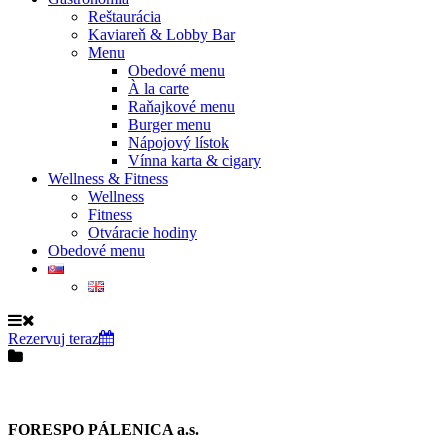
Reštaurácia
Kaviareň & Lobby Bar
Menu
Obedové menu
À la carte
Raňajkové menu
Burger menu
Nápojový lístok
Vínna karta & cigary
Wellness & Fitness
Wellness
Fitness
Otváracie hodiny
Obedové menu
Rezervuj teraz
FORESPO PÁLENICA a.s.