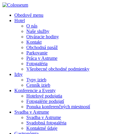
Obedové menu
Hotel
O nás
Naše služby
Otváracie hodiny
Kontakt
Obchodná pasáž
Parkovanie
Práca v Astrume
Fotogaléria
Všeobecné obchodné podmienky
Izby
Typy izieb
Cenník izieb
Konferencie a Eventy
Hotelové podujatia
Fotogalérie podujatí
Ponuka konferenčných miestností
Svadba v Astrume
Svadba v Astrume
Svadobná fotogaléria
Kontaktné údaje
Gastronómia