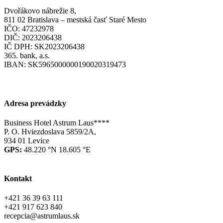
Dvořákovo nábrežie 8,
811 02 Bratislava – mestská časť Staré Mesto
IČO: 47232978
DIČ: 2023206438
IČ DPH: SK2023206438
365. bank, a.s.
IBAN: SK5965000000190020319473
Adresa prevádzky
Business Hotel Astrum Laus****
P. O. Hviezdoslava 5859/2A,
934 01 Levice
GPS:
48.220 °N 18.605 °E
Kontakt
+421 36 39 63 111
+421 917 623 840
recepcia@astrumlaus.sk